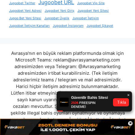
Jugoobet URL
Jugoobet Twitter
Jugoobet Vip Site
Jugoobet Yeni Adresi
Jugoobet Yeni Giriş
Jugoobet Yeni Sitesi
Jugoo Bet Yeni Sitesi
Jugoobet Üyelik
Jugoobet İletişim
Jugoobet İletişim Kanalları
Jugoobet İnstagram
Jugoobet Şikayet
Avrasya'nın en büyük reklam platformunda olmak için
Microsoft Teams:
reklam@avrasyamarketing.com
adresimizden veya Telegram: @Avrasyamarketing
adresimizden irtibat kurabilirsiniz. (Tek iletişim
adreslerimiz teams / telegram ve mail adresimizdir.
Harici hiçbir iletişim adresimiz bulunmamaktadır.
Lütfen itibar etmeyiniz.) Türkiye yasalarına göre 7258
sayılı kanun uyarınca yasa dışı bahis oynamanın
cezaları mevcuttur. Şu an bulunduğunuz site hiç bir
şekilde illegal bahis oyunları oynatmıyor ve oynamaya
aracı olmuyordur.
betowner
|
yekbet
|
betturka
|
tuabet
×
|
tigrabet
|
golvar
|
harikabet
|
ilelebet