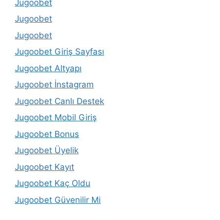
Jugoobet
Jugoobet
Jugoobet
Jugoobet Giriş Sayfası
Jugoobet Altyapı
Jugoobet İnstagram
Jugoobet Canlı Destek
Jugoobet Mobil Giriş
Jugoobet Bonus
Jugoobet Üyelik
Jugoobet Kayıt
Jugoobet Kaç Oldu
Jugoobet Güvenilir Mi