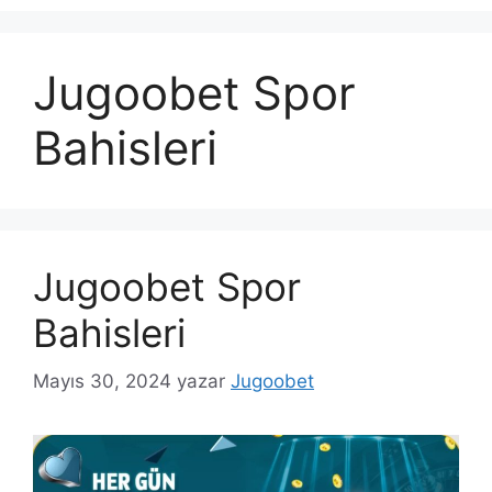
Jugoobet Spor
Bahisleri
Jugoobet Spor
Bahisleri
Mayıs 30, 2024
yazar
Jugoobet