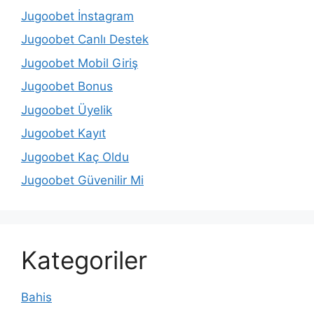
Jugoobet İnstagram
Jugoobet Canlı Destek
Jugoobet Mobil Giriş
Jugoobet Bonus
Jugoobet Üyelik
Jugoobet Kayıt
Jugoobet Kaç Oldu
Jugoobet Güvenilir Mi
Kategoriler
Bahis