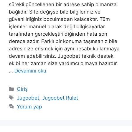
sürekli güncellenen bir adrese sahip olmanıza
bağlıdır. Site değişse bile bilgileriniz ve
güvenilirliğiniz bozulmadan kalacaktır. Tüm
işlemler manuel olarak değil bilgisayarlar
tarafından gerçekleştirildiğinden hata son
derece azdır. Farklı bir konuma taşınsanız bile
adresinize erişmek için aynı hesabı kullanmaya
devam edebilirsiniz. Jugoobet teknik destek
ekibi her zaman size yardımcı olmaya hazırdır.
…
Devamını oku
Kategoriler
Giriş
Etiketler
Jugoobet
,
Jugoobet Rulet
Yorum yap