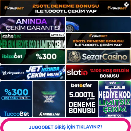
×
JUGOOBET GİRİŞ İÇİN TIKLAYINIZ!