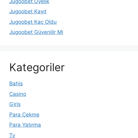
Jugoobet Üyelik
Jugoobet Kayıt
Jugoobet Kaç Oldu
Jugoobet Güvenilir Mi
Kategoriler
Bahis
Casino
Giriş
Para Çekme
Para Yatırma
Tv