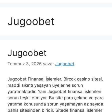
Jugoobet
Jugoobet
Temmuz 3, 2026
yazar
Jugoobet
Jugoobet Finansal İşlemler. Birçok casino sitesi,
maddi sıkıntı yaşayan üyelerine sorun
yaratmaktadır. Yani Jugoobet finansal işlemleri
sorun teşkil etmiyor. Bu site para çekme ve para
yatırma konusunda sorun yaşamayan az sayıda
bahis sitesinden biridir. Sitede finansal işlemler