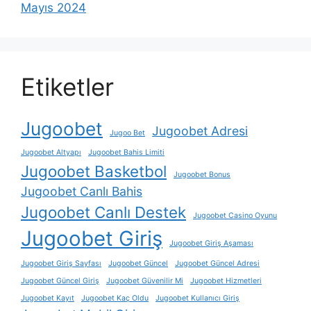
Mayıs 2024
Etiketler
Jugoobet
Jugoobet Adresi
Jugoo Bet
Jugoobet Altyapı
Jugoobet Bahis Limiti
Jugoobet Basketbol
Jugoobet Bonus
Jugoobet Canlı Bahis
Jugoobet Canlı Destek
Jugoobet Casino Oyunu
Jugoobet Giriş
Jugoobet Giriş Aşaması
Jugoobet Giriş Sayfası
Jugoobet Güncel
Jugoobet Güncel Adresi
Jugoobet Güncel Giriş
Jugoobet Güvenilir Mi
Jugoobet Hizmetleri
Jugoobet Kayıt
Jugoobet Kaç Oldu
Jugoobet Kullanıcı Giriş