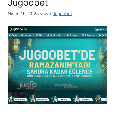
Jugoobet
Nisan 19, 2025
yazar
Jugoobet