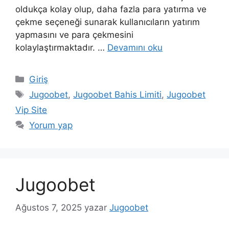
oldukça kolay olup, daha fazla para yatırma ve
çekme seçeneği sunarak kullanıcıların yatırım
yapmasını ve para çekmesini
kolaylaştırmaktadır. …
Devamını oku
Kategoriler
Giriş
Etiketler
Jugoobet
,
Jugoobet Bahis Limiti
,
Jugoobet
Vip Site
Yorum yap
Jugoobet
Ağustos 7, 2025
yazar
Jugoobet