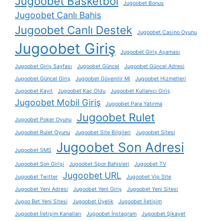
Jugoobet Basketbol
Jugoobet Bonus
Jugoobet Canlı Bahis
Jugoobet Canlı Destek
Jugoobet Casino Oyunu
Jugoobet Giriş
Jugoobet Giriş Aşaması
Jugoobet Giriş Sayfası
Jugoobet Güncel
Jugoobet Güncel Adresi
Jugoobet Güncel Giriş
Jugoobet Güvenilir Mi
Jugoobet Hizmetleri
Jugoobet Kayıt
Jugoobet Kaç Oldu
Jugoobet Kullanıcı Giriş
Jugoobet Mobil Giriş
Jugoobet Para Yatırma
Jugoobet Rulet
Jugoobet Poker Oyunu
Jugoobet Rulet Oyunu
Jugoobet Site Bilgileri
Jugoobet Sitesi
Jugoobet Son Adresi
Jugoobet SMS
Jugoobet Son Girişi
Jugoobet Spor Bahisleri
Jugoobet TV
Jugoobet URL
Jugoobet Twitter
Jugoobet Vip Site
Jugoobet Yeni Adresi
Jugoobet Yeni Giriş
Jugoobet Yeni Sitesi
Jugoo Bet Yeni Sitesi
Jugoobet Üyelik
Jugoobet İletişim
Jugoobet İletişim Kanalları
Jugoobet İnstagram
Jugoobet Şikayet