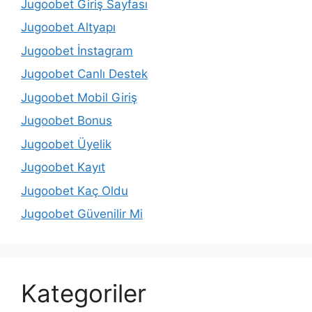
Jugoobet Giriş Sayfası
Jugoobet Altyapı
Jugoobet İnstagram
Jugoobet Canlı Destek
Jugoobet Mobil Giriş
Jugoobet Bonus
Jugoobet Üyelik
Jugoobet Kayıt
Jugoobet Kaç Oldu
Jugoobet Güvenilir Mi
Kategoriler