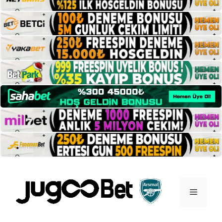
İçeriğe
atla
Menü