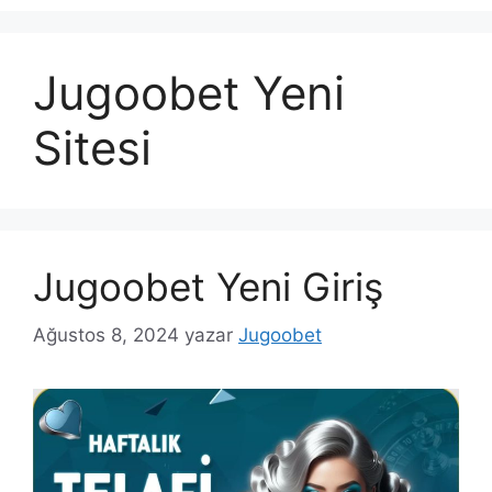
Jugoobet Yeni
Sitesi
Jugoobet Yeni Giriş
Ağustos 8, 2024
yazar
Jugoobet