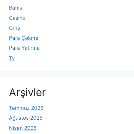
Bahis
Casino
Giriş
Para Çekme
Para Yatırma
Tv
Arşivler
Temmuz 2026
Ağustos 2025
Nisan 2025