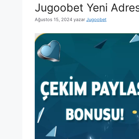
Jugoobet Yeni Adres
Ağustos 15, 2024
yazar
Jugoobet