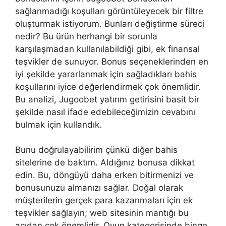
sağlanmadığı koşulları görüntüleyecek bir filtre
oluşturmak istiyorum. Bunları değiştirme süreci
nedir? Bu ürün herhangi bir sorunla
karşılaşmadan kullanılabildiği gibi, ek finansal
teşvikler de sunuyor. Bonus seçeneklerinden en
iyi şekilde yararlanmak için sağladıkları bahis
koşullarını iyice değerlendirmek çok önemlidir.
Bu analizi, Jugoobet yatırım getirisini basit bir
şekilde nasıl ifade edebileceğimizin cevabını
bulmak için kullandık.
Bunu doğrulayabilirim çünkü diğer bahis
sitelerine de baktım. Aldığınız bonusa dikkat
edin. Bu, döngüyü daha erken bitirmenizi ve
bonusunuzu almanızı sağlar. Doğal olarak
müşterilerin gerçek para kazanmaları için ek
teşvikler sağlayın; web sitesinin mantığı bu
açıdan çok önemlidir. Oyun kategorisinde bingo