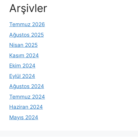
Arşivler
Temmuz 2026
Ağustos 2025
Nisan 2025
Kasım 2024
Ekim 2024
Eylül 2024
Ağustos 2024
Temmuz 2024
Haziran 2024
Mayıs 2024