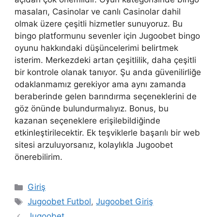
masaları, Casinolar ve canlı Casinolar dahil
olmak üzere çeşitli hizmetler sunuyoruz. Bu
bingo platformunu sevenler için Jugoobet bingo
oyunu hakkındaki düşüncelerimi belirtmek
isterim. Merkezdeki artan çeşitlilik, daha çeşitli
bir kontrole olanak tanıyor. Şu anda güvenilirliğe
odaklanmamız gerekiyor ama aynı zamanda
beraberinde gelen barındırma seçeneklerini de
göz önünde bulundurmalıyız. Bonus, bu
kazanan seçeneklere erişilebildiğinde
etkinleştirilecektir. Ek teşviklerle başarılı bir web
sitesi arzuluyorsanız, kolaylıkla Jugoobet
önerebilirim.
Kategoriler
Giriş
Etiketler
Jugoobet Futbol
,
Jugoobet Giriş
Jugoobet