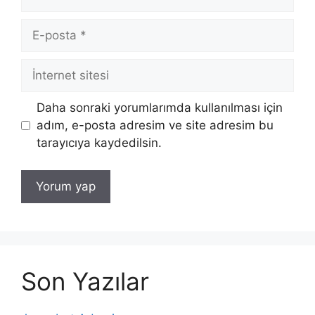
E-
posta
İnternet
sitesi
Daha sonraki yorumlarımda kullanılması için
adım, e-posta adresim ve site adresim bu
tarayıcıya kaydedilsin.
Son Yazılar