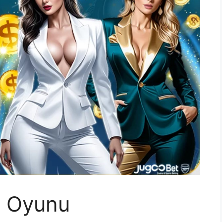
o Oyunu