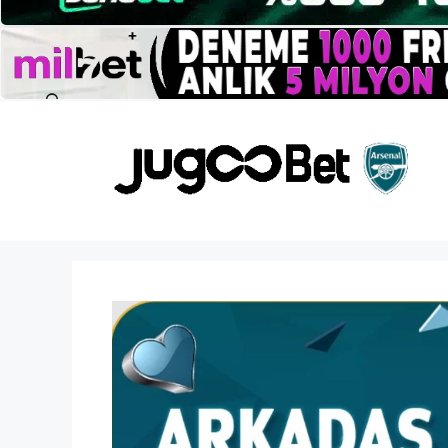
İçeriğe
atla