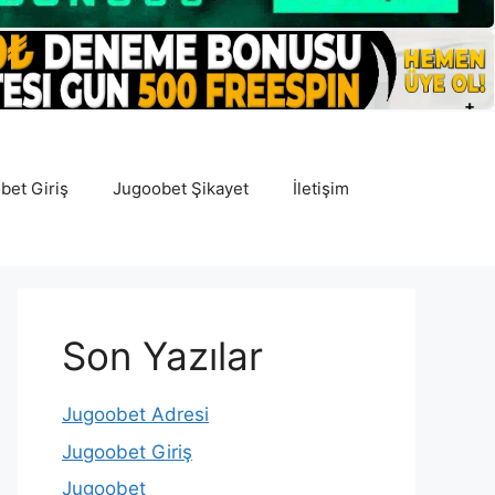
bet Giriş
Jugoobet Şikayet
İletişim
Son Yazılar
Jugoobet Adresi
Jugoobet Giriş
Jugoobet