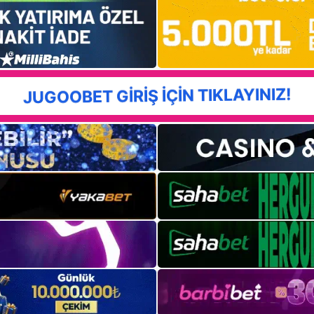
JUGOOBET GİRİŞ İÇİN TIKLAYINIZ!