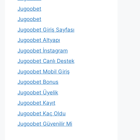
Jugoobet
Jugoobet
Jugoobet Giriş Sayfası
Jugoobet Altyapı
Jugoobet İnstagram
Jugoobet Canlı Destek
Jugoobet Mobil Giriş
Jugoobet Bonus
Jugoobet Üyelik
Jugoobet Kayıt
Jugoobet Kaç Oldu
Jugoobet Güvenilir Mi